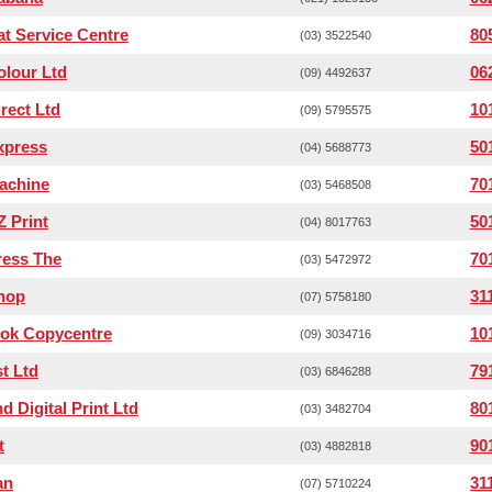
t Service Centre
80
(03) 3522540
lour Ltd
06
(09) 4492637
rect Ltd
10
(09) 5795575
xpress
50
(04) 5688773
achine
70
(03) 5468508
 Print
50
(04) 8017763
ress The
70
(03) 5472972
hop
31
(07) 5758180
ok Copycentre
10
(09) 3034716
t Ltd
79
(03) 6846288
d Digital Print Ltd
80
(03) 3482704
t
90
(03) 4882818
an
31
(07) 5710224