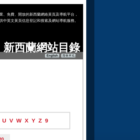
 專業、免費、開放的新西蘭網絡黃頁及導航平台，
供中英文黃頁信息登記和搜索及網站導航服務。
新西蘭網站目錄
U
V
W
X
Y
Z
9
20