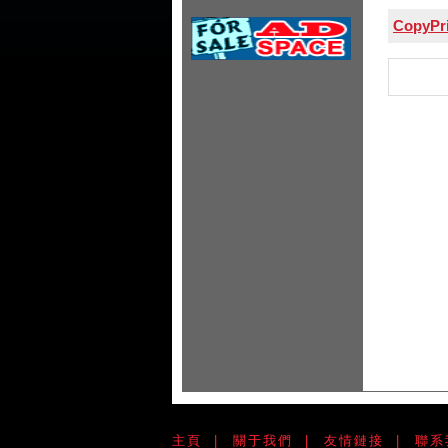
CopyPri
主頁
|
關于我們
|
友情鏈接
|
聯系