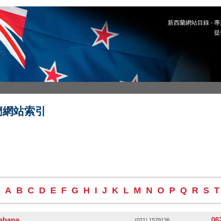
新西蘭網站目錄 -
提
蘭網站索引
A
B
C
D
E
F
G
H
I
J
K
L
M
N
O
P
Q
R
S
T
abana
06
(021) 1529136