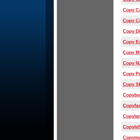
Copy Ca
Copy Co
Copy Di
Copy E
Copy M
Copy NZ
Copy P
Copy S
Copybo
Copyfas
Copylan
Copylef
Copym