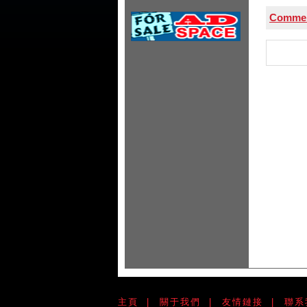
Commerc
主頁
|
關于我們
|
友情鏈接
|
聯系