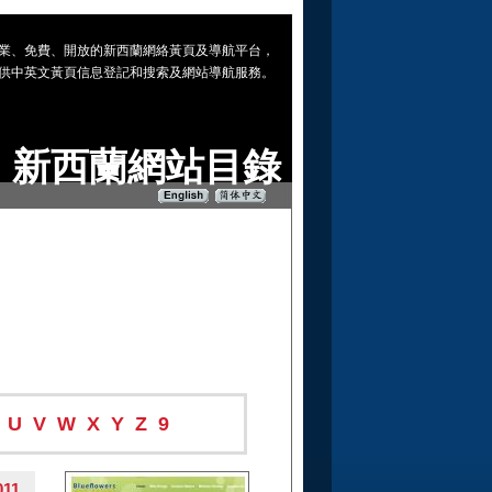
 專業、免費、開放的新西蘭網絡黃頁及導航平台，
供中英文黃頁信息登記和搜索及網站導航服務。
新西蘭網站目錄
U
V
W
X
Y
Z
9
011