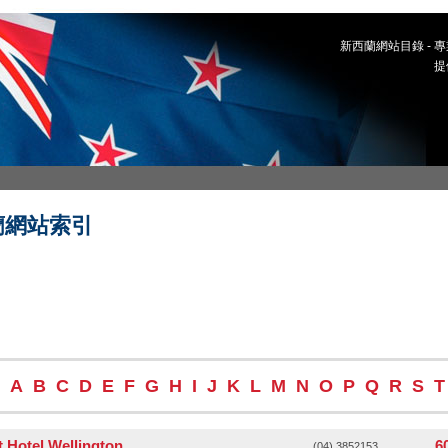
新西蘭網站目錄 -
提
蘭網站索引
A
B
C
D
E
F
G
H
I
J
K
L
M
N
O
P
Q
R
S
T
 Hotel Wellington
6
(04) 3852153