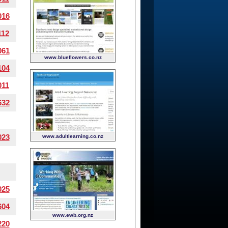
016
112
061
www.blueflowers.co.nz
104
011
632
023
www.adultlearning.co.nz
025
604
www.ewb.org.nz
220