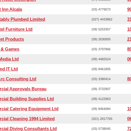
 Inn Alcala
9
(03) 4779073
ably Plumbed Limited
3
(027) 4433862
el Furniture Ltd
1
(09) 5253357
et Products
2
(09) 2630005
 & Games
8
(03) 3797866
edia Ltd
0
(09) 4482524
d IT Ltd
(09) 8461805
c Consulting Ltd
8
(03) 3380414
cial Approvals Bureau
(09) 3732907
ial Building Supplies Ltd
(09) 4122963
ial Catering Equipment Ltd
1
(09) 8464084
ial Cleaning 1994 Limited
0
(021) 2817765
ial Diving Consultants Ltd
7
(03) 5738045